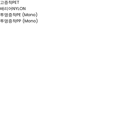
고증착PET
배리어NYLON
투명증착PE (Mono)
투명증착PP (Mono)
Proven Stability
제품 물성 (OTR, WVTR 등) 안정성 및 다양한 적용
실적
Proven Stability
제품 물성 (OTR, WVTR 등) 안정성 및
다양한 적용실적
Global Maker
글로벌 메이커의 투명증착 필름을 공급하며
45개국 이상에서 사용되고 있습니다.